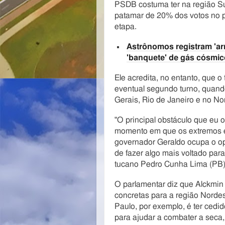
o
a
PSDB costuma ter na região Su
n
g
patamar de 20% dos votos no p
e
etapa.
m
Astrônomos registram 'ar
'banquete' de gás cósmic
Ele acredita, no entanto, que o
eventual segundo turno, quand
Gerais, Rio de Janeiro e no No
"O principal obstáculo que eu 
momento em que os extremos e
governador Geraldo ocupa o opos
de fazer algo mais voltado par
tucano Pedro Cunha Lima (PB)
O parlamentar diz que Alckmin
concretas para a região Norde
Paulo, por exemplo, é ter ced
para ajudar a combater a seca,