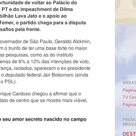
rtunidade de voltar ao Palácio do
o PT e do impeachment de Dilma
bilhão Lava Jato e o apoio ao
emer, o partido chega para a disputa
afios pela frente.
governador de São Paulo, Geraldo Alckmin,
m o trunfo de ter uma base forte no maior
nas pesquisas, como as do instituto
penas de 6% a 12% das intenções de voto,
rança, isolados, aparecem o ex-presidente
e o deputado federal Jair Bolsonaro (ainda
 o PSL).
MÍDIAS
Página
rique Cardoso chegou a afirmar que o
TV Cen
ato de centro que se mostre mais viável,
Página
e seu amor secreto nascido no campo
PREMI
BRASIL
DEST