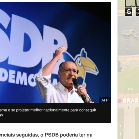
6
AFP
risma e se projetar melhor nacionalmente para conseguir
as
nciais seguidas, o PSDB poderia ter na