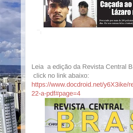
Leia a edição da Revista Central B
click no link abaixo:
https://www.docdroid.net/y6X3ike/rev
22-a-pdf#page=4