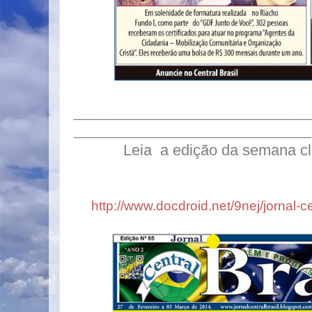
_______________________________
_______________________________
Leia a edição da semana cli
http://www.docdroid.net/9nej/jornal-ce