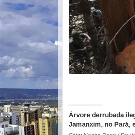
Árvore derrubada ile
Jamanxim, no Pará, 