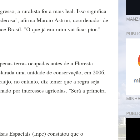
sso, a ruralista foi a mais leal. Isso significa
poderosa", afirma Marcio Astrini, coordenador de
MANZ
ce Brasil. "O que já era ruim vai ficar pior."
PUBLI
apenas terras ocupadas antes de a Floresta
clarada uma unidade de conservação, em 2006,
aújo, no entanto, diz temer que a regra seja
nado por interesses agrícolas. "Será a primeira
MINHA
PUBLI
isas Espaciais (Inpe) constatou que o