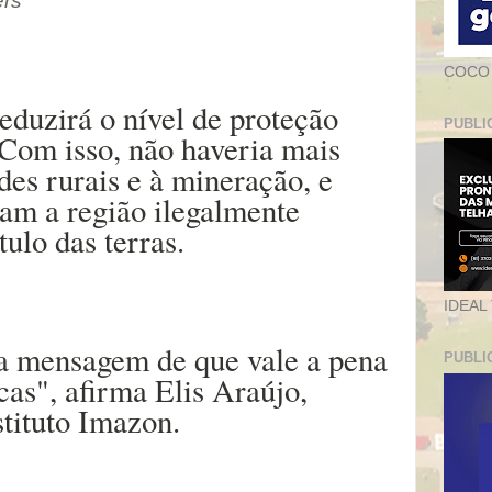
ers
COCO
reduzirá o nível de proteção
PUBLI
 Com isso, não haveria mais
ades rurais e à mineração, e
am a região ilegalmente
tulo das terras.
IDEAL
a mensagem de que vale a pena
PUBLI
cas", afirma Elis Araújo,
stituto Imazon.