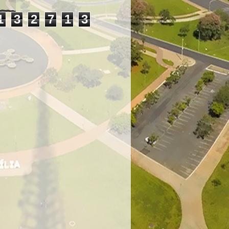
1
3
2
7
1
3