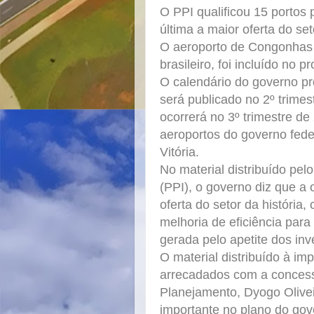
O PPI qualificou 15 portos
última a maior oferta do set
O aeroporto de Congonhas n
brasileiro, foi incluído no 
O calendário do governo pr
será publicado no 2º trimes
ocorrerá no 3º trimestre d
aeroportos do governo fede
Vitória.
No material distribuído pe
(PPI), o governo diz que a 
oferta do setor da história
melhoria de eficiência para
gerada pelo apetite dos inv
O material distribuído à im
arrecadados com a concess
Planejamento, Dyogo Olive
importante no plano do gov