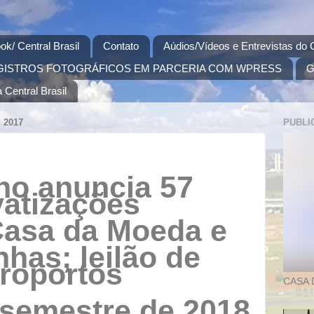
ok/ Central Brasil
Contato
Aúdios/Vídeos e Entrevistas do C
GISTROS FOTOGRÁFICOS EM PARCERIA COM WPRESS
G
 Central Brasil
 2017
PUBLI
no anuncia 57
vatizações
 Casa da Moeda e
has; leilão de
roportos
CASA 
 semestre de 2018