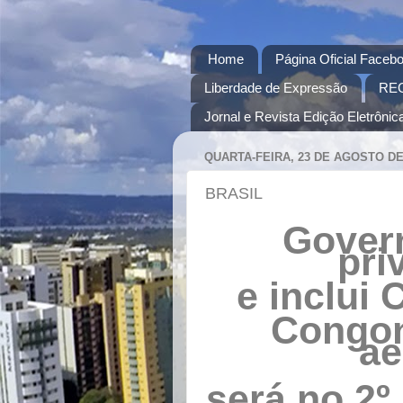
Home
Página Oficial Facebo
Liberdade de Expressão
RE
Jornal e Revista Edição Eletrônica
QUARTA-FEIRA, 23 DE AGOSTO DE
BRASIL
Gover
pri
e inclui
Congon
ae
será no 2º