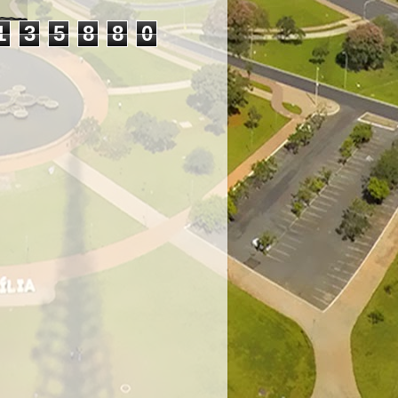
1
3
5
8
8
0