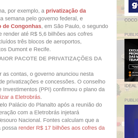
ma, por exemplo, a
privatização da
ta semana pelo governo federal, e
COCO
o de Congonhas
, em São Paulo, o segundo
e render até R$ 5,6 bilhões aos cofres
PUBLI
luídos três blocos de aeroportos,
os Dumont e Recife.
IOR PACOTE DE PRIVATIZAÇÕES DA
)
r as contas, o governo anunciou nesta
 de privatizações e concessões. O conselho
IDEAL
 Investimentos (PPI) confirmou o plano da
tizar a Eletrobrás
.
PUBLI
lo Palácio do Planalto após a reunião do
eração com a Eletrobrás injetará
Tesouro Nacional. Fontes calculam que a
ia possa
render R$ 17 bilhões aos cofres da