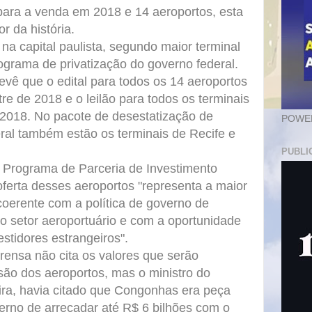
 para a venda em 2018 e 14 aeroportos, esta
or da história.
a capital paulista, segundo maior terminal
programa de privatização do governo federal.
evê que o edital para todos os 14 aeroportos
tre de 2018 e o leilão para todos os terminais
e 2018. No pacote de desestatização de
POWER
ral também estão os terminais de Recife e
PUBLI
lo Programa de Parceria de Investimento
oferta desses aeroportos "representa a maior
, coerente com a política de governo de
 o setor aeroportuário e com a oportunidade
estidores estrangeiros".
prensa não cita os valores que serão
ão dos aeroportos, mas o ministro do
ira, havia citado que Congonhas era peça
erno de arrecadar até R$ 6 bilhões com o