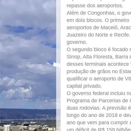
repasse dos aeroportos.
Além de Congonhas, o gover
em dois blocos. O primeiro
aeroportos de Maceió, Ara
Juazeiro do Norte e Recife.
governo.
O segundo bloco é focado 
Sinop, Alta Floresta, Barr
desses terminais acontece 
produção de grãos no Esta
qualificar o aeroporto de V
capital privado.
O governo federal incluiu n
Programa de Parcerias de I
duas rodovias. A previsão é
longo do ano de 2018 e dev
ano que vem para cumprir a
um déficit de R$ 159 bilhõe