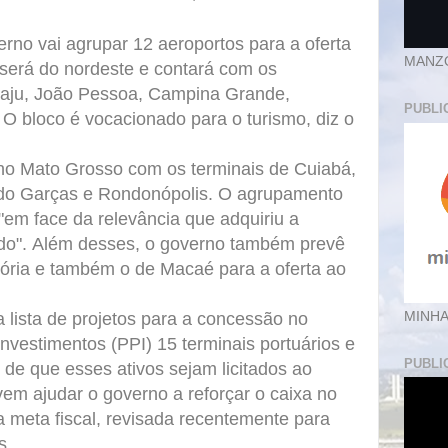
no vai agrupar 12 aeroportos para a oferta
MANZ
 será do nordeste e contará com os
caju, João Pessoa, Campina Grande,
PUBLI
 O bloco é vocacionado para o turismo, diz o
no Mato Grosso com os terminais de Cuiabá,
a do Garças e Rondonópolis. O agrupamento
"em face da relevância que adquiriu a
do". Além desses, o governo também prevê
itória e também o de Macaé para a oferta ao
MINHA
a lista de projetos para a concessão no
nvestimentos (PPI) 15 terminais portuários e
PUBLI
 de que esses ativos sejam licitados ao
em ajudar o governo a reforçar o caixa no
 meta fiscal, revisada recentemente para
s.