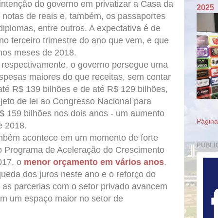
 intenção do governo em privatizar a Casa da
2025
 notas de reais e, também, os passaportes
 diplomas, entre outros. A expectativa é de
 no terceiro trimestre do ano que vem, e que
timos meses de 2018.
, respectivamente, o governo persegue uma
despesas maiores do que receitas, sem contar
 até R$ 139 bilhões e de até R$ 129 bilhões,
jeto de lei ao Congresso Nacional para
$ 159 bilhões nos dois anos - um aumento
Página 
e 2018.
ambém acontece em um momento de forte
PUBLI
o Programa de Aceleração do Crescimento
017, o
menor orçamento em vários anos
.
ueda dos juros neste ano e o reforço do
e as parcerias com o setor privado avancem
m um espaço maior no setor de