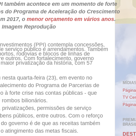
PPI também acontece em um momento de forte
os do Programa de Aceleração do Crescimento
 em 2017, o
menor orçamento em vários anos
.
Imagem Reprodução
Investimentos (PPI) contempla concessões,
 de serviço público e arrendamentos. Também
portos, rodovias e blocos de linhas de
re outros. Com fortalecimento, governo
maior privatização da história, com 57
 nesta quarta-feira (23), em evento no
MÍDIAS
rtalecimento do Programa de Parcerias de
Página
 à forte crise nas contas públicas - que
TV Cen
 rombos bilionários.
Página
privatizações, permissões de serviço
bens públicos, entre outros. Com o reforço
PREMI
 do governo é de que as receitas também
BRASIL
o atingimento das metas fiscais.
DEST