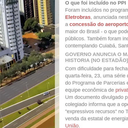
O que foi incluído no PPI
Foram incluídos no progra
Eletrobras
, anunciada nes
a
concessão do aeroport
maior do Brasil - o que pod
públicos. Também foram inc
contemplando Cuiabá, Sant
GOVERNO ANUNCIA O MA
HISTORIA (NO ESTADÃO
Com dificuldade para fecha
quarta-feira, 23, uma série
do Programa de Parcerias e
equipe econômica de
priva
Um documento divulgado pe
colegiado informa que a op
"expressivos recursos" no 
venda da estatal de energ
União
.