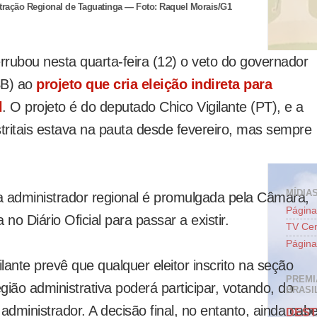
ração Regional de Taguatinga — Foto: Raquel Morais/G1
rrubou nesta quarta-feira (12) o veto do governador
SB) ao
projeto que cria eleição indireta para
l
. O projeto é do deputado Chico Vigilante (PT), e a
stritais estava na pauta desde fevereiro, mas sempre
MÍDIAS
a administrador regional é promulgada pela Câmara,
Página
 no Diário Oficial para passar a existir.
TV Cen
Página
lante prevê que qualquer eleitor inscrito na seção
PREMI
egião administrativa poderá participar, votando, do
BRASIL
dministrador. A decisão final, no entanto, ainda cabe
DEST