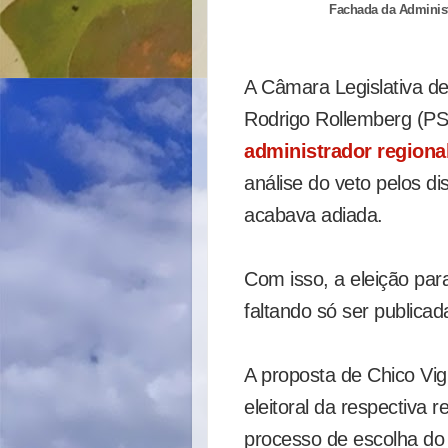
Fachada da Administ
A Câmara Legislativa de
Rodrigo Rollemberg (P
administrador regiona
análise do veto pelos di
acabava adiada.
Com isso, a eleição par
faltando só ser publicada
A proposta de Chico Vigi
eleitoral da respectiva r
processo de escolha do a