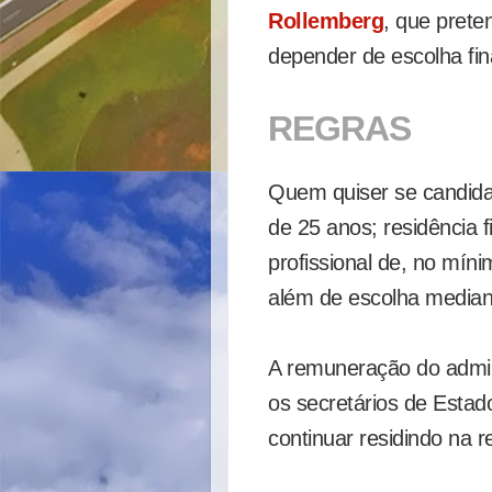
Rollemberg
, que prete
depender de escolha fina
REGRAS
Quem quiser se candida
de 25 anos; residência 
profissional de, no míni
além de escolha mediant
A remuneração do admin
os secretários de Estad
continuar residindo na r