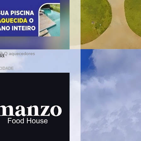
-Q aquecedores
ma
CIDADE
ra
rá