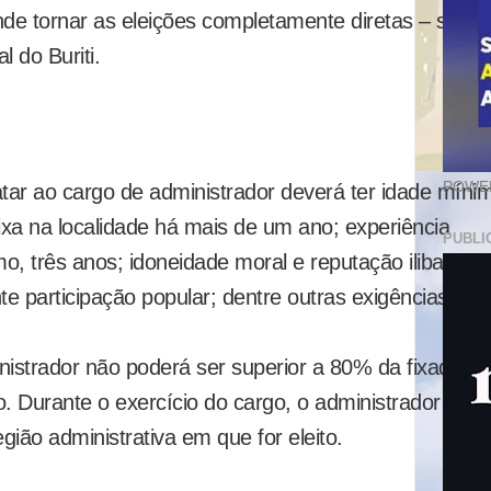
nde tornar as eleições completamente diretas – sem
l do Buriti.
POWER
tar ao cargo de administrador deverá ter idade míni
fixa na localidade há mais de um ano; experiência
PUBLI
mo, três anos; idoneidade moral e reputação ilibada;
e participação popular; dentre outras exigências.
istrador não poderá ser superior a 80% da fixada pa
o. Durante o exercício do cargo, o administrador deve
egião administrativa em que for eleito.