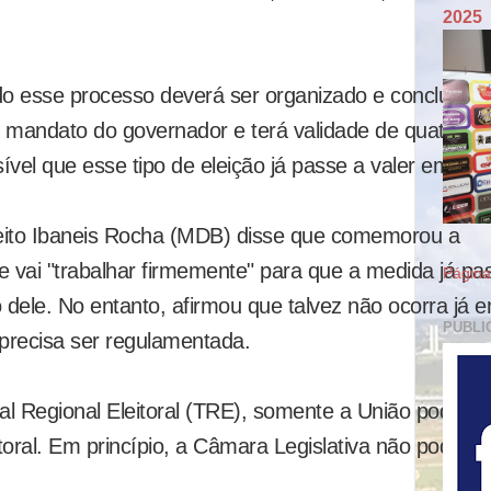
2025
do esse processo deverá ser organizado e concluído 
 mandato do governador e terá validade de quatro a
ível que esse tipo de eleição já passe a valer em 201
leito Ibaneis Rocha (MDB) disse que comemorou a
e vai "trabalhar firmemente" para que a medida já pa
Página 
o dele. No entanto, afirmou que talvez não ocorra já 
PUBLI
 precisa ser regulamentada.
l Regional Eleitoral (TRE), somente a União pode
eitoral. Em princípio, a Câmara Legislativa não poderia