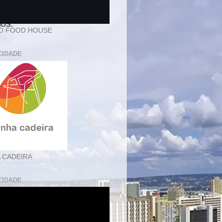
nos
nos.
O FOOD HOUSE
CIDADE
 CADEIRA
CIDADE