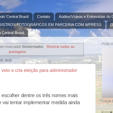
ok/ Central Brasil
Contato
Aúdios/Vídeos e Entrevistas do C
GISTROS FOTOGRÁFICOS EM PARCERIA COM WPRESS
G
 Central Brasil
PUBLI
com marcador
Governador
.
Mostrar todas as
postagens
DE 2018
veto e cria eleição para administrador
 escolher dentre os três nomes mais
CASA 
e vai tentar implementar medida ainda