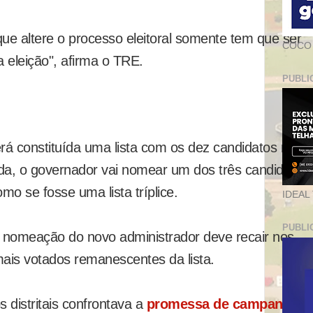
que altere o processo eleitoral somente tem que ser
COCO
 eleição", afirma o TRE.
PUBLI
á constituída uma lista com os dez candidatos mais
a, o governador vai nomear um dos três candidatos
omo se fosse uma lista tríplice.
IDEAL
PUBLI
 nomeação do novo administrador deve recair nos
mais votados remanescentes da lista.
 distritais confrontava a
promessa de campanha d