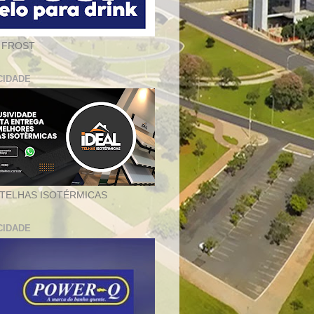
 FROST
CIDADE
 TELHAS ISOTÉRMICAS
CIDADE
e