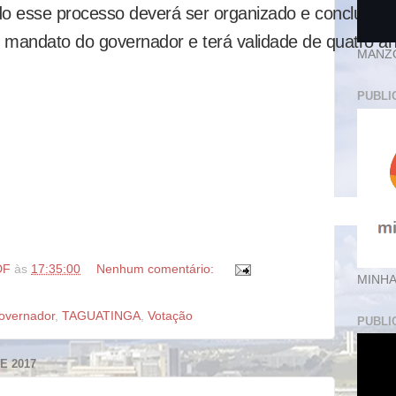
do esse processo deverá ser organizado e concluído 
 mandato do governador e terá validade de quatro a
MANZ
PUBLI
DF
às
17:35:00
Nenhum comentário:
MINHA
overnador
,
TAGUATINGA
,
Votação
PUBLI
E 2017