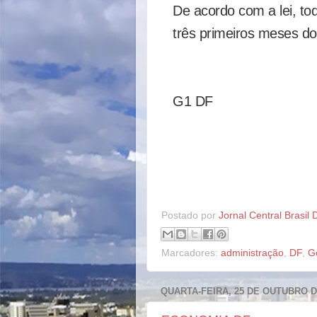
De acordo com a lei, to
três primeiros meses do
G1 DF
Postado por
Jornal Central Brasil 
Marcadores:
administração
,
DF
,
G
QUARTA-FEIRA, 25 DE OUTUBRO D