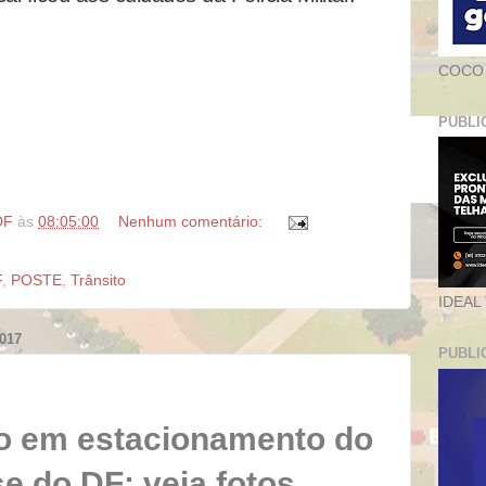
COCO
PUBLI
DF
às
08:05:00
Nenhum comentário:
F
,
POSTE
,
Trânsito
IDEAL
017
PUBLI
o em estacionamento do
e do DF; veja fotos