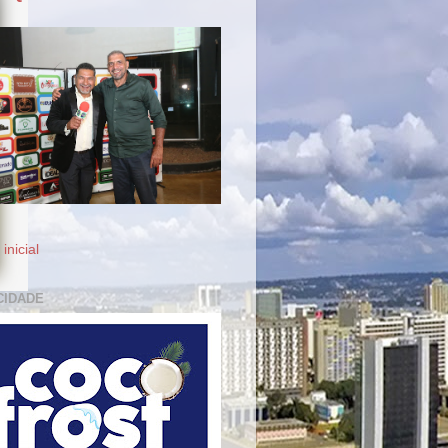
inicial
CIDADE
ro
 do
car