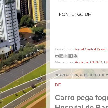
FONTE: G1 DF
Postado por
Jornal Central Brasil 
Marcadores:
Acidente
,
CARRO
,
D
QUARTA-FEIRA, 26 DE JULHO DE 2
DF
Carro pega fog
Hospital de Bas