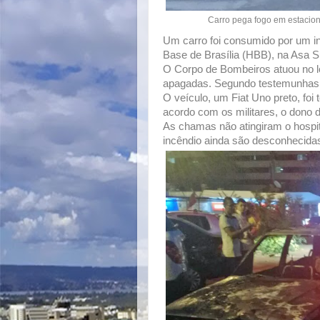
Carro pega fogo em estacion
Um carro foi consumido por um in
Base de Brasília (HBB), na Asa Sul
O Corpo de Bombeiros atuou no lo
apagadas. Segundo testemunhas, h
O veículo, um Fiat Uno preto, fo
acordo com os militares, o dono d
As chamas não atingiram o hospita
incêndio ainda são desconhecida