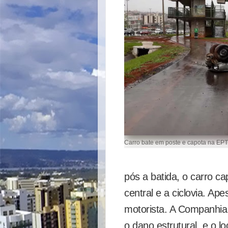
Carro bate em poste e capota na EPT
pós a batida, o carro c
central e a ciclovia. Ap
motorista. A Companhia E
o dano estrutural, e o lo