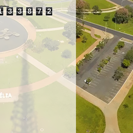
1
3
3
8
7
2