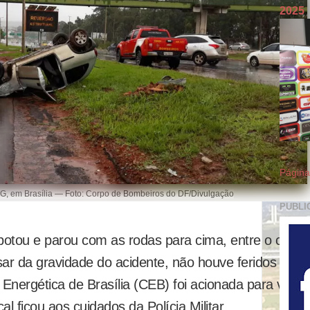
2025
Página 
G, em Brasília — Foto: Corpo de Bombeiros do DF/Divulgação
PUBLI
apotou e parou com as rodas para cima, entre o cantei
esar da gravidade do acidente, não houve feridos além
nergética de Brasília (CEB) foi acionada para verifi
cal ficou aos cuidados da Polícia Militar.