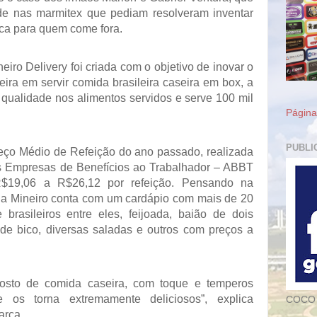
de nas marmitex que pediam resolveram inventar
ca para quem come fora.
ro Delivery foi criada com o objetivo de inovar o
ira em servir comida brasileira caseira em box, a
 qualidade nos alimentos servidos e serve 100 mil
Página 
PUBLI
ço Médio de Refeição do ano passado, realizada
as Empresas de Benefícios ao Trabalhador – ABBT
 R$19,06 a R$26,12 por refeição. Pensando na
, a Mineiro conta com um cardápio com mais de 20
 brasileiros entre eles, feijoada, baião de dois
 de bico, diversas saladas e outros com preços a
gosto de comida caseira, com toque e temperos
e os torna extremamente deliciosos”, explica
COCO
arca.