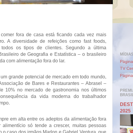
comer fora de casa está ficando cada vez mais
iro. A diversidade de refeições como fast foods,
todos os tipos de clientes. Segundo a última
rasileiro de Geografia e Estatística – o brasileiro
MÍDIAS
a com alimentação fora do lar.
Página
TV Cen
Página
i um grande potencial de mercado em todo mundo,
ssociação de Bares e Restaurantes – Abrasel –
de 10% no mercado de gastronomia nos últimos
PREMI
BRASIL
onsequência da vida moderna do trabalhador
empo.
DEST
2025
mpre em alta entre os adeptos da alimentação fora
 alimentício só tende a crescer, muitas pessoas
o o caso dos irmãos Marlon e Gabriel Ventura, que