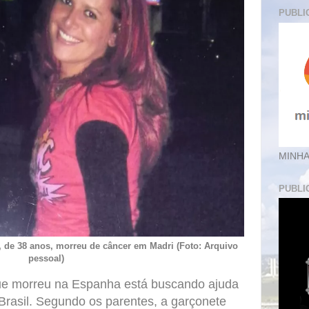
PUBLI
MINHA
PUBLI
, de 38 anos, morreu de câncer em Madri (Foto: Arquivo
pessoal)
que morreu na Espanha está buscando ajuda
 Brasil. Segundo os parentes, a garçonete