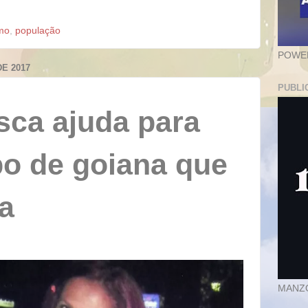
mo
,
população
POWER
E 2017
PUBLI
sca ajuda para
po de goiana que
a
MANZ