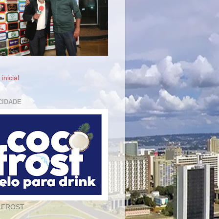
inicial
CIDADE
 FROST