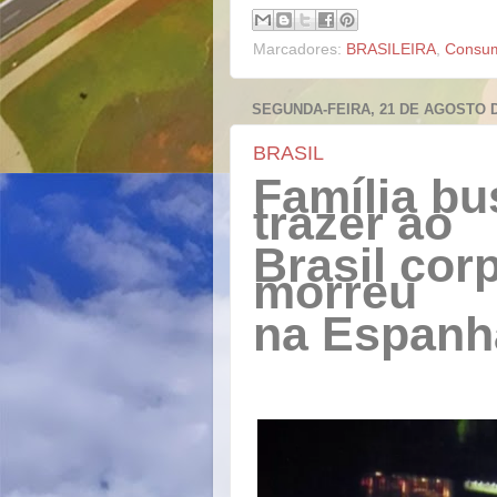
Marcadores:
BRASILEIRA
,
Consu
SEGUNDA-FEIRA, 21 DE AGOSTO D
BRASIL
Família bu
trazer ao
Brasil cor
morreu
na Espanh