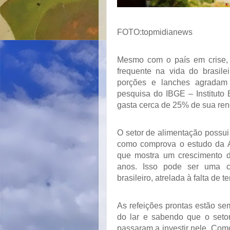
FOTO:
topmidianews
Mesmo com o país em crise, 
frequente na vida do brasile
porções e lanches agradam 
pesquisa do IBGE – Instituto B
gasta cerca de 25% de sua rend
O setor de alimentação possu
como comprova o estudo da A
que mostra um crescimento 
anos. Isso pode ser uma c
brasileiro, atrelada à falta de t
As refeições prontas estão se
do lar e sabendo que o setor
passaram a investir nele. Com