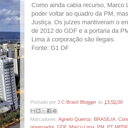
Como ainda cabia recurso, Marco 
poder voltar ao quadro da PM, mas 
Justiça. Os juízes mantiveram o e
de 2012 do GDF e a portaria da PM
Lima à corporação são ilegais.
Fonte: G1 DF
Postado por
J C Brasil Blogger
às
13:52:00
Marcadores:
Agnelo Queiroz
,
BRASÍLIA
,
Con
governador
,
GDF
,
Marco Lima
,
PM
,
PT MPDF