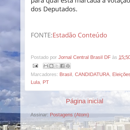
para qual está marcada a votaçã
dos Deputados.
FONTE:
Estadão Conteúdo
Postado por
Jornal Central Brasil DF
às
15:5
Marcadores:
Brasil
,
CANDIDATURA
,
Eleiçõe
Lula
,
PT
Página inicial
Assinar:
Postagens (Atom)