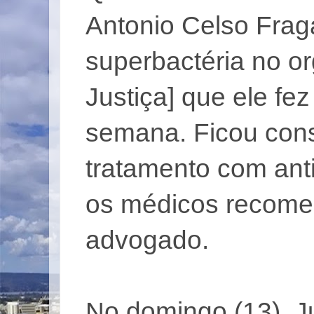
Antonio Celso Fra
superbactéria no or
Justiça] que ele fe
semana. Ficou cons
tratamento com anti
os médicos recomen
advogado.
No domingo (13), J