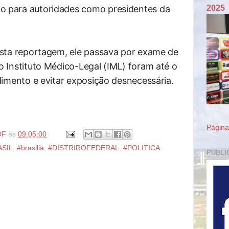
o para autoridades como presidentes da
2025
desta reportagem, ele passava por exame de
o Instituto Médico-Legal (IML) foram até o
edimento e evitar exposição desnecessária.
Página 
DF
às
09:05:00
ASIL
,
#brasilia
,
#DISTRIROFEDERAL
,
#POLITICA
PUBLI