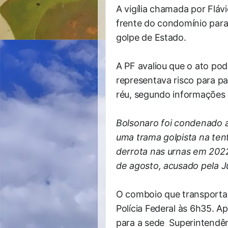
A vigília chamada por Flá
frente do condomínio para
golpe de Estado.
A PF avaliou que o ato po
representava risco para par
réu, segundo informações 
Bolsonaro foi condenado a
uma trama golpista na ten
derrota nas urnas em 2022
de agosto, acusado pela J
O comboio que transporta
Polícia Federal às 6h35. Ap
para a sede Superintendên