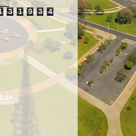
1
3
1
9
3
4