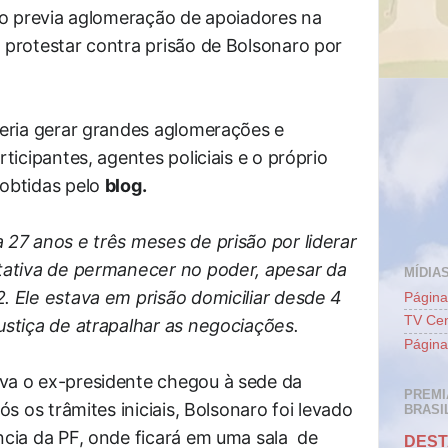
vio previa aglomeração de apoiadores na
 protestar contra prisão de Bolsonaro por
deria gerar grandes aglomerações e
ticipantes, agentes policiais e o próprio
obtidas pelo
blog.
 27 anos e três meses de prisão por liderar
tativa de permanecer no poder, apesar da
MÍDIAS
. Ele estava em prisão domiciliar desde 4
Página
TV Cen
ustiça de atrapalhar as negociações.
Página
va o ex-presidente chegou à sede da
PREMI
ós os trâmites iniciais, Bolsonaro foi levado
BRASIL
cia da PF, onde ficará em uma sala de
DEST