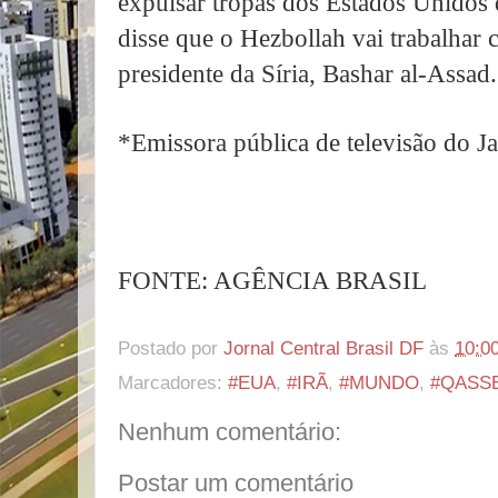
expulsar tropas dos Estados Unidos d
disse que o Hezbollah vai trabalhar
presidente da Síria, Bashar al-Assad.
*Emissora pública de televisão do J
FONTE: AGÊNCIA BRASIL
Postado por
Jornal Central Brasil DF
às
10:0
Marcadores:
#EUA
,
#IRÃ
,
#MUNDO
,
#QASS
Nenhum comentário:
Postar um comentário