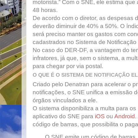
motorista.” Com o SNE, ele estima que a
48 horas.
De acordo com o diretor, as despesas
deverão diminuir de 40% a 50%. O índi
será preciso manter os gastos com con
cadastrados no Sistema de Notificação 
No caso do DER-DF, a vantagem do tem
infratores, já que, sem o sistema, a mul
para chegar por via postal.
O QUE É O SISTEMA DE NOTIFICAÇÃO EL
Criado pelo Denatran para acelerar o p
notificações, o SNE unifica a emissão 
órgãos vinculados a ele.
O sistema disponibiliza a multa para os
aplicativo do SNE para
iOS
ou
Android
.
código de barras, que possibilita o pag
O SNE emite um código de barras,