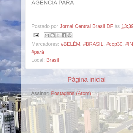
AGÊNCIA PARÁ
Postado por
Jornal Central Brasil DF
às
13:3
Marcadores:
#BELÉM
,
#BRASIL
,
#cop30
,
#I
#pará
Local:
Brasil
Página inicial
Assinar:
Postagens (Atom)