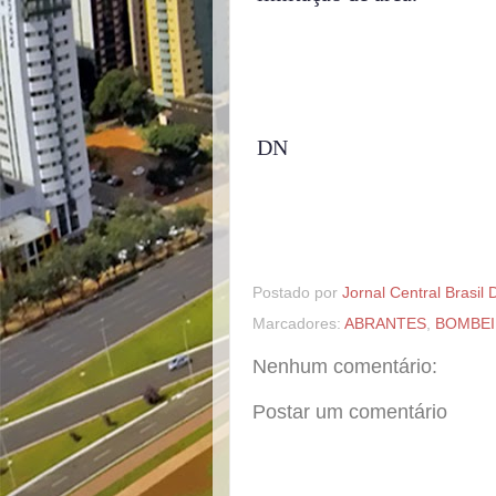
DN
Postado por
Jornal Central Brasil 
Marcadores:
ABRANTES
,
BOMBE
Nenhum comentário:
Postar um comentário