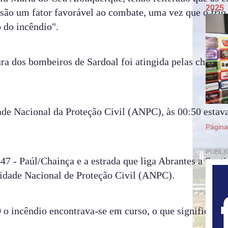
2025
são um fator favorável ao combate, uma vez que o frio
o do incêndio".
ura dos bombeiros de Sardoal foi atingida pelas chamas
ade Nacional da Proteção Civil (ANPC), às 00:50 estav
Página 
PUBLI
7 - Paúl/Chainça e a estrada que liga Abrantes a Sentie
idade Nacional de Proteção Civil (ANPC).
o incêndio encontrava-se em curso, o que significa q