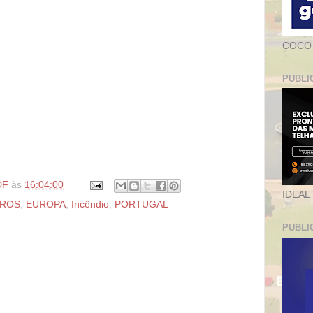
COCO
PUBLI
DF
às
16:04:00
IDEAL
IROS
,
EUROPA
,
Incêndio
,
PORTUGAL
PUBLI