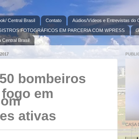
ok/ Central Brasil
Contato
Aúdios/Vídeos e Entrevistas do C
GISTROS FOTOGRÁFICOS EM PARCERIA COM WPRESS
G
 Central Brasil
2017
PUBLI
550 bombeiros
m
fogo em
 com
tes
ativas
CASA 