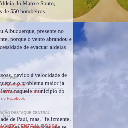
Aldeia do Mato e Souto,
is de 550 bombeiros
éu Albuquerque, presente no
nte, porque o vento abrandou e
cessidade de evacuar aldeias
soas, devido à velocidade de
 DIGITAIS
nguém e o problema maior já
 no Instagram
e lavra naquele município do
tral Brasil no YouTube
 no Facebook
AÇÃO DESTAQUE CENTRAL
 2025
dade de Paúl, mas, "felizmente,
condições atmosféricas que se
AQUES CENTRAL BRASIL