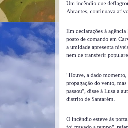
Um incêndio que deflagrou
Abrantes, continuava ativ
Em declarações à agência 
posto de comando em Carva
a umidade apresenta nívei
nem de transferir populare
"Houve, a dado momento, o
propagação do vento, mas 
passou", disse à Lusa a au
distrito de Santarém.
O incêndio esteve às porta
foi travado a tempo", refe