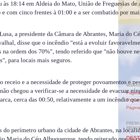
 às 18:14 em Aldeia do Mato, União de Freguesias de 
o e com cinco frentes à 01:00 e a ser combatido por ma
Lusa, a presidente da Câmara de Abrantes, Maria do C
lhal, disse que o incêndio "está a evoluir favoravelme
s na ordem dos 70%", tendo referido que "não houve ne
s", para locais mais seguros.
 receio e a necessidade de proteger povoamentos e pes
MÍDIAS
não chegou a verificar-se a necessidade de evacuar ni
Página
tarca, cerca das 00:50, relativamente a um incêndio qu
TV Cen
Página
PREMI
BRASIL
s do perímetro urbano da cidade de Abrantes, na locali
riu Maria do Céu Albuquerque, tendo reiterado que as 
DEST