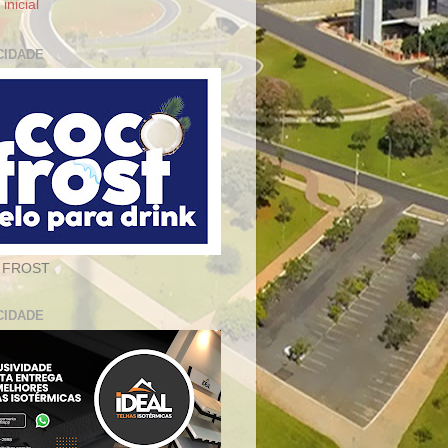
inicial
CIDADE
 FROST
CIDADE