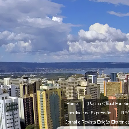
Home
Página Oficial Facebo
Liberdade de Expressão
RE
Jornal e Revista Edição Eletrônica