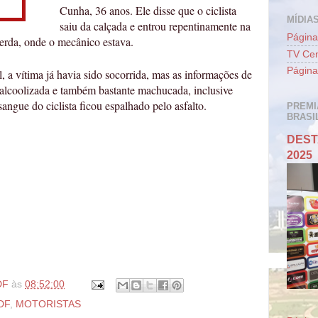
Cunha, 36 anos. Ele disse que o ciclista
MÍDIAS
saiu da calçada e entrou repentinamente na
Página
erda, onde o mecânico estava.
TV Cen
Página
 a vítima já havia sido socorrida, mas as informações de
 alcoolizada e também bastante machucada, inclusive
angue do ciclista ficou espalhado pelo asfalto.
PREMI
BRASIL
DEST
2025
DF
às
08:52:00
DF
,
MOTORISTAS