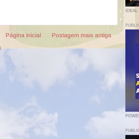
IDEAL
PUBLI
Página inicial
Postagem mais antiga
)
POWER
PUBLI