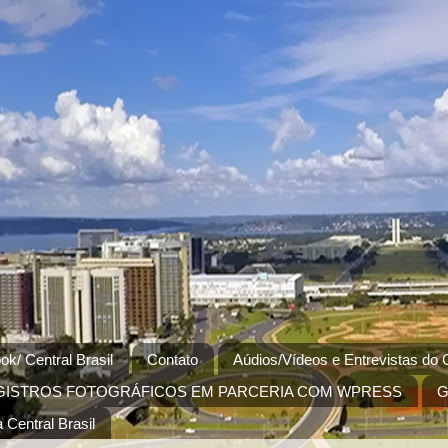
ok/ Central Brasil
Contato
Aúdios/Vídeos e Entrevistas do C
GISTROS FOTOGRÁFICOS EM PARCERIA COM WPRESS
G
 Central Brasil