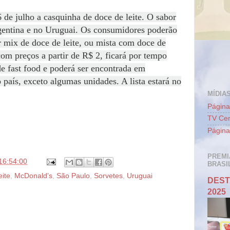
de julho a casquinha de doce de leite. O sabor
rgentina e no Uruguai. Os consumidores poderão
r mix de doce de leite, ou mista com doce de
com preços a partir de R$ 2, ficará por tempo
de fast food e poderá ser encontrada em
 país, exceto algumas unidades. A lista estará no
MÍDIAS
Página
TV Cen
Página
PREMI
16:54:00
BRASIL
ite
,
McDonald’s
,
São Paulo
,
Sorvetes
,
Uruguai
DEST
2025