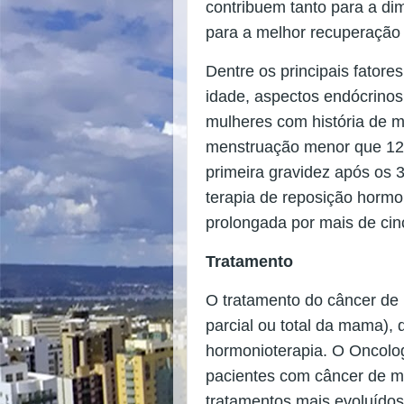
contribuem tanto para a di
para a melhor recuperação 
Dentre os principais fator
idade, aspectos endócrino
mulheres com história de m
menstruação menor que 12 
primeira gravidez após os 30
terapia de reposição horm
prolongada por mais de cin
Tratamento
O tratamento do câncer de 
parcial ou total da mama), 
hormonioterapia. O Oncolog
pacientes com câncer de m
tratamentos mais evoluídos