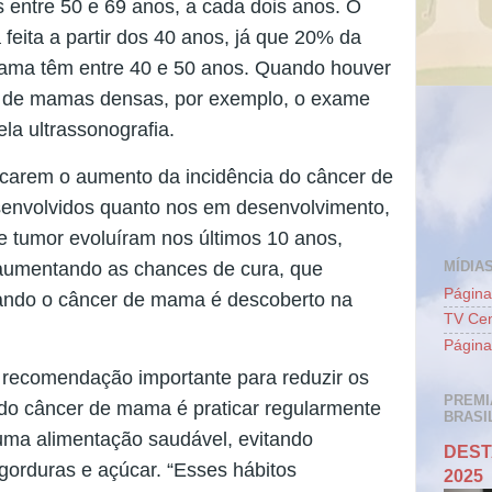
s entre 50 e 69 anos, a cada dois anos. O
 feita a partir dos 40 anos, já que 20% da
ama têm entre 40 e 50 anos. Quando houver
o de mamas densas, por exemplo, o exame
a ultrassonografia.
dicarem o aumento da incidência do câncer de
envolvidos quanto nos em desenvolvimento,
de tumor evoluíram nos últimos 10 anos,
MÍDIAS
 aumentando as chances de cura, que
Página
ndo o câncer de mama é descoberto na
TV Cen
Página
 recomendação importante para reduzir os
PREMI
 do câncer de mama é praticar regularmente
BRASIL
 uma alimentação saudável, evitando
DEST
gorduras e açúcar. “Esses hábitos
2025