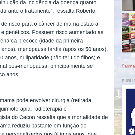
minuição da incidência da doença quanto
durante o tratamento”, ressalta Roberto.
es de risco para o câncer de mama estão a
s e genéticos. Possuem risco aumentado as
enarca precoce (idade da primeira
anos), menopausa tardia (após os 50 anos),
 anos, nuliparidade (não ter tido filhos) e
onal pós-menopausa, principalmente se
Página 
co anos.
PUBLI
mama pode envolver cirurgia (retirada
quimioterapia, radioterapia e
ista do Cecon ressalta que a mortalidade de
ama reduziu bastante em função de
 e personalizados nos últimos anos, que