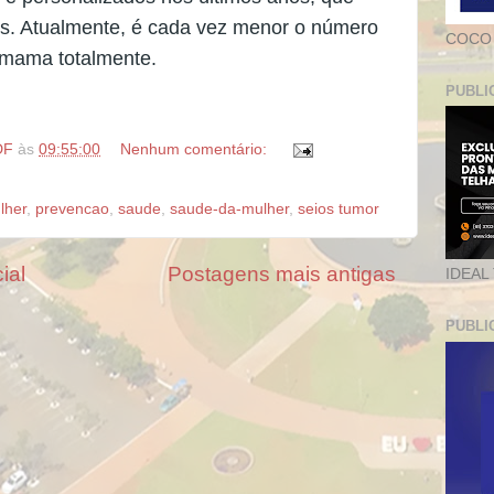
s. Atualmente, é cada vez menor o número
COCO
 mama totalmente.
PUBLI
DF
às
09:55:00
Nenhum comentário:
lher
,
prevencao
,
saude
,
saude-da-mulher
,
seios tumor
ial
Postagens mais antigas
IDEAL
PUBLI