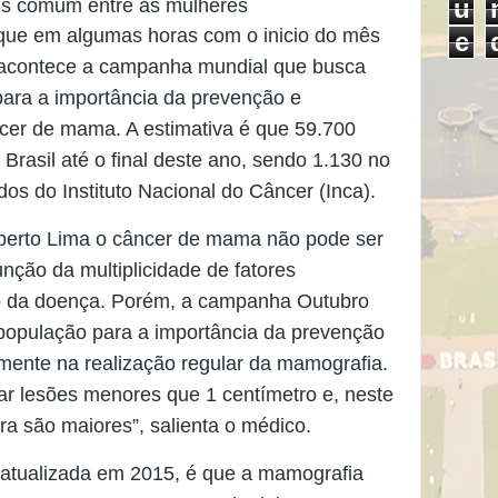
u
is comum entre as mulheres
aque em algumas horas com o inicio do mês
e
l acontece a campanha mundial que busca
para a importância da prevenção e
cer de mama. A estimativa é que 59.700
Brasil até o final deste ano, sendo 1.130 no
os do Instituto Nacional do Câncer (Inca).
berto Lima o câncer de mama não pode ser
nção da multiplicidade de fatores
o da doença. Porém, a campanha Outubro
opulação para a importância da prevenção
lmente na realização regular da mamografia.
tar lesões menores que 1 centímetro e, neste
a são maiores”, salienta o médico.
 atualizada em 2015, é que a mamografia