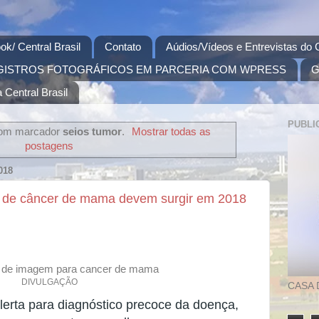
ok/ Central Brasil
Contato
Aúdios/Vídeos e Entrevistas do C
GISTROS FOTOGRÁFICOS EM PARCERIA COM WPRESS
G
 Central Brasil
PUBLI
com marcador
seios tumor
.
Mostrar todas as
postagens
018
s de câncer de mama devem surgir em 2018
DIVULGAÇÃO
CASA 
rta para diagnóstico precoce da doença,