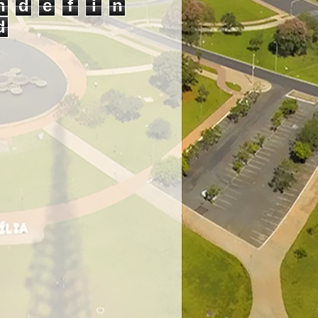
n
d
e
f
i
n
d