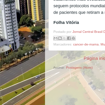
seguem protocolos mundiai
de pacientes que retiram a
Folha Vitória
Postado por
Jornal Central Brasil 
Marcadores:
cancer-de-mama
,
Mu
Página inic
Assinar:
Postagens (Atom)