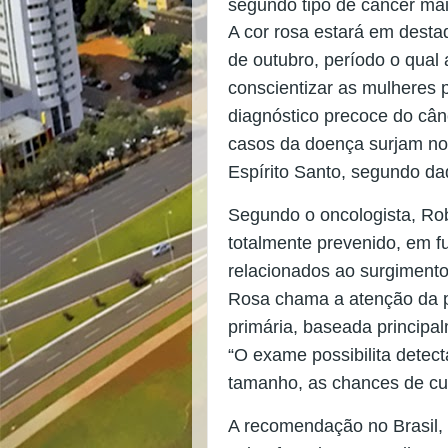
segundo tipo de câncer ma
A cor rosa estará em dest
de outubro, período o qua
conscientizar as mulheres 
diagnóstico precoce do cân
casos da doença surjam no 
Espírito Santo, segundo dad
Segundo o oncologista, Ro
totalmente prevenido, em fu
relacionados ao surgiment
Rosa chama a atenção da p
primária, baseada principa
“O exame possibilita detec
tamanho, as chances de cur
A recomendação no Brasil,