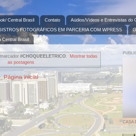
ok/ Central Brasil
Contato
Aúdios/Vídeos e Entrevistas do C
GISTROS FOTOGRÁFICOS EM PARCERIA COM WPRESS
G
 Central Brasil
PUBLI
 marcador
#CHOQUEELETRICO
.
Mostrar todas
as postagens
Página inicial
CASA 