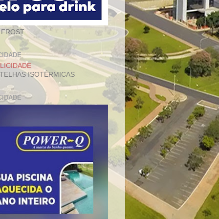
 FROST
CIDADE
 TELHAS ISOTÉRMICAS
CIDADE