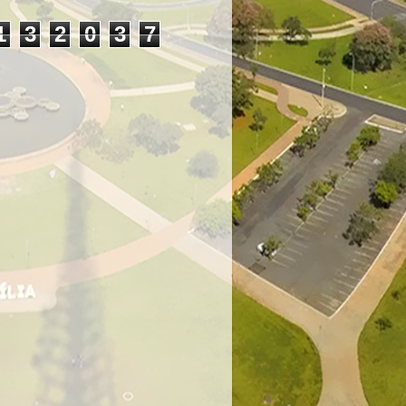
1
3
2
0
3
7