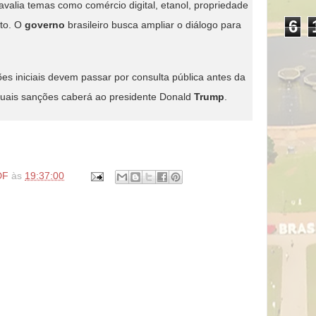
alia temas como comércio digital, etanol, propriedade
6
nto. O
governo
brasileiro busca ampliar o diálogo para
s iniciais devem passar por consulta pública antes da
ntuais sanções caberá ao presidente Donald
Trump
.
DF
às
19:37:00